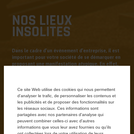
NOS LIEUX
INSOLITES
Dans le cadre d’un événement d’entreprise, il est
important pour votre société de se démarquer en
proposant une manifestation atypique. En effet,
un anniversaire d’entreprise, un séminaire ou bien
le lancement d’un nouveau produit organisé de
façon innovante permet de capter plus
Ce site Web utilise des cookies qui nous permettent
facilement l’attention. Le moyen idéal pour
d'analyser le trafic, de personnaliser les contenus et
rendre le moment inoubliable apporter un
les publicités et de proposer des fonctionnalités sur
dynamisme non négligeable à l’événement. Une
les réseaux sociaux. Ces informations sont
manifestation inédite est donc un outil de
partagées avec nos partenaires d'analyse qui
communication parfait, permettant de faire
peuvent combiner celles-ci avec d'autres
passer aisément un message ou de mettre en
informations que vous leur avez fournies ou qu'ils
avant l’entreprise. Le principal avantage de
ont collectées lors de votre utilisation de leurs