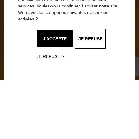
l’organisation d’un événement insolite est de
services. Voulez-vous continuer à utiliser notre site
pouvoir atteindre plus facilement l’objectif voulu
Web avec les catégories suivantes de cookies
par votre société. En effet, que la raison de
activées ?
l’événement soit de féliciter les équipes après
une année productive, de promouvoir l’image de
marque de l’entreprise ou encore d’officialiser le
J'ACCEPTE
JE REFUSE
lancement d’un nouveau produit, opter pour un
événement hors norme permet de marquer plus
rapidement les esprits.
JE REFUSE